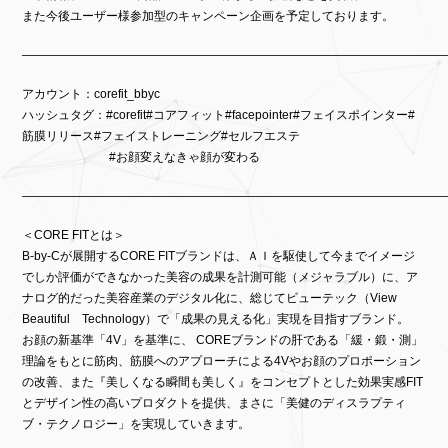
また今後ユーザー様参加型のキャンペーン企画を予定しております。
———————————————————————————————————
アカウント：corefit_bbyc
ハッシュタグ：#corefit#コアフィット#facepointer#フェイスポインター#
筋膜リリース#フェイストレーニング#セルフエステ
#お顔変えなきゃ顔が変わる
———————————————————————————————————
＜CORE FITとは＞
B-by-Cが展開するCORE FITブランドは、ＡＩを駆使して今までイメージ
でしか評価ができなかった美容の成果を計測可能（メジャラブル）に、ア
ナログ的だった美容産業のデジタル化に、総じてビューテック（View
Beautiful Technology）で「成果の見える化」実現を目指すブランド。
お顔の新基準「4V」を基準に、 COREブランドの肝である「緩・鍛・測」
理論をもとに筋肉、筋膜へのアプローチによる4Vやお顔のプロポーション
の改善、また『美しくなる瞬間も美しく』をコンセプトとした効果実感FIT
とデザイン性の高いプロダクトを提供、まさに「美健のディスラプティ
ブ・テクノロジー」を実現していきます。