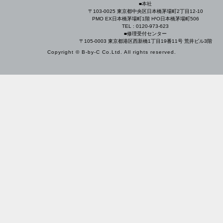
■本社
〒103-0025 東京都中央区日本橋茅場町2丁目12-10
PMO EX日本橋茅場町1階 H¹O日本橋茅場町506
TEL : 0120-973-623
■修理受付センター
〒105-0003 東京都港区西新橋1丁目19番11号 荒井ビル3階
Copyright © B-by-C Co.Ltd. All rights reserved.