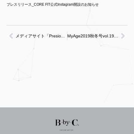
プレスリリース_CORE FIT公式Instagram開設のお知らせ
メディアサイト「Presious.jp」 にFace-Pointerが紹介されました！
MyAge2019秋冬号vol.19 にFace-Pointerが紹介されました！