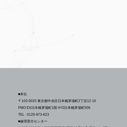
■本社
〒103-0025 東京都中央区日本橋茅場町2丁目12-10
PMO EX日本橋茅場町1階 H¹O日本橋茅場町506
TEL : 0120-973-623
■修理受付センター