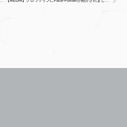
レスリリース】新金宝グループ（New Kinpo Group）との技術提携のお知らせ
【MEDIA】クロワッサンにFace-Pointerが紹介されました！