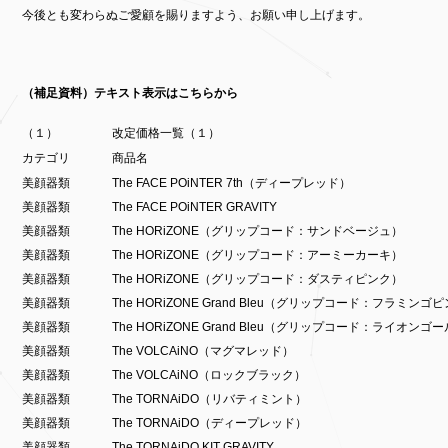
今後とも変わらぬご愛顧を賜りますよう、お願い申し上げます。
（補足資料）テキスト表示はこちらから
（１）
改定価格一覧（１）
カテゴリ
商品名
美顔器類
The FACE POiNTER 7th（ディープレッド）
美顔器類
The FACE POiNTER GRAVITY
美顔器類
The HORiZONE（グリップコード：サンドベージュ）
美顔器類
The HORiZONE（グリップコード：アーミーカーキ）
美顔器類
The HORiZONE（グリップコード：ダスティピンク）
美顔器類
The HORiZONE Grand Bleu（グリップコード：フラミンゴ
美顔器類
The HORiZONE Grand Bleu（グリップコード：ライオンゴ
美顔器類
The VOLCAiNO（マグマレッド）
美顔器類
The VOLCAiNO（ロックブラック）
美顔器類
The TORNAiDO（リバティミント）
美顔器類
The TORNAiDO（ディープレッド）
美顔器類
The TORNAiDO KIT GRAVITY