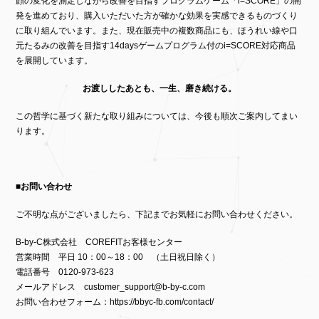
顔の変化を測定しながら改善を目指すプログラムゲーム「i=SCORE」の開
発を進めており、購入いただいた方が確かな効果を実感できるものづくり
に取り組んでいます。また、現在販売中の複数商品にも、ほうれい線や口
元たるみの改善を目指す14daysゲームプログラム付のi=SCORE対応商品
を展開しています。
お渡ししたあとも、一生、磨き続ける。
この哲学に基づく新たな取り組みについては、今後も順次ご案内してまい
ります。
■
お問い合わせ
ご不明な点がございましたら、下記までお気軽にお問い合わせください。
B-by-C株式会社 COREFITお客様センター
営業時間 平日 10：00～18：00 （土日祝日除く）
電話番号 0120-973-623
メールアドレス
customer_support@b-by-c.com
お問い合わせフォーム：
https://bbyc-fb.com/contact/