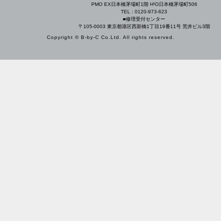
PMO EX日本橋茅場町1階 H¹O日本橋茅場町506
TEL : 0120-973-623
■修理受付センター
〒105-0003 東京都港区西新橋1丁目19番11号 荒井ビル3階
Copyright © B-by-C Co.Ltd. All rights reserved.