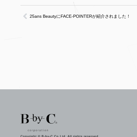
25ans BeautyにFACE-POINTERが紹介されました！
Copyright © B-by-C Co.Ltd. All rights reserved.