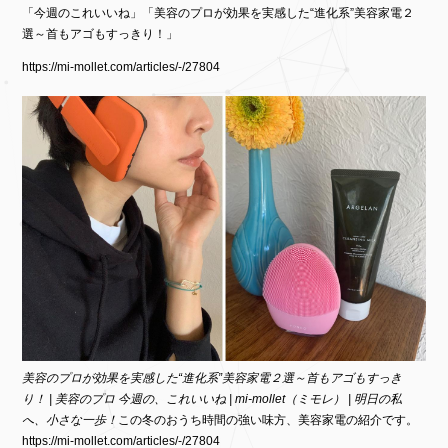
「今週のこれいいね」「美容のプロが効果を実感した“進化系”美容家電２
選～首もアゴもすっきり！」
https://mi-mollet.com/articles/-/27804
美容のプロが効果を実感した“進化系”美容家電２選～首もアゴもすっき
り！ | 美容のプロ 今週の、これいいね | mi-mollet（ミモレ） | 明日の私
へ、小さな一歩！
この冬のおうち時間の強い味方、美容家電の紹介です。
https://mi-mollet.com/articles/-/27804